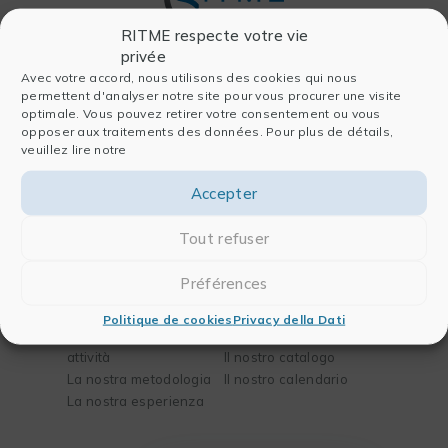
RITME respecte votre vie
privée
Avec votre accord, nous utilisons des cookies qui nous
Società
Software
permettent d'analyser notre site pour vous procurer une visite
optimale. Vous pouvez retirer votre consentement ou vous
Chi siamo
Per l’analisi dei dati
opposer aux traitements des données. Pour plus de détails,
La nostra storia
Per la pubblicazione
veuillez lire notre
Il nostro team
Per la chimica e la
Partners
biologia
Accepter
Blog
Per l’ingegneria
Contatti
Tout refuser
Soluzioni
Formazioni
Préférences
I vostri bisogni
La nostra missione
Politique de cookies
Privacy della Dati
I vostri settori di
Il nostro metodo
attività
Il nostro catalogo
La nostra metodologia
Il nostro calendario
La nostra esperienza