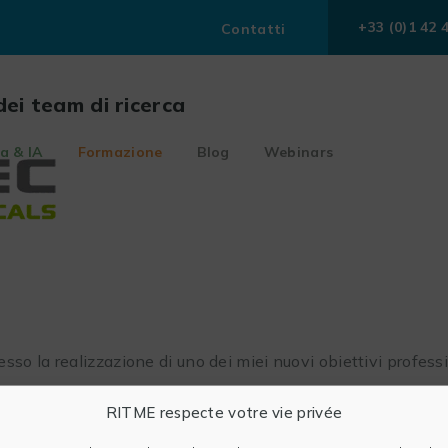
+33 (0)1 42 
Contatti
dei team di ricerca
a & IA
Formazione
Blog
Webinars
 la realizzazione di uno dei miei nuovi obiettivi professio
RITME respecte votre vie privée