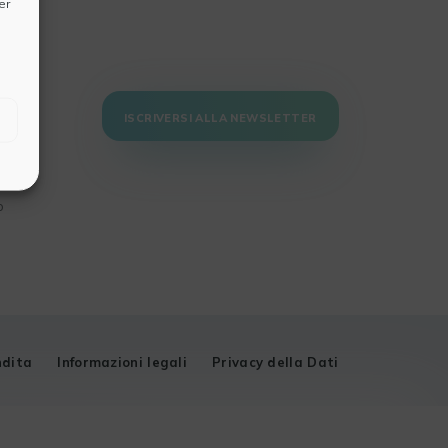
er
ISCRIVERSI ALLA NEWSLETTER
e
o
ndita
Informazioni legali
Privacy della Dati