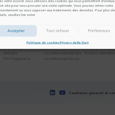
ec votre accord, nous utilisons des cookies qui nous permettent d'analys
tre site pour vous procurer une visite optimale. Vous pouvez retirer votre
nsentement ou vous opposer aux traitements des données. Pour plus de
ails, veuillez lire notre
Software
Soluzioni
Formazioni
Accepter
Tout refuser
Préférences
Per l’analisi dei dati
I vostri bisogni
La nostra mission
Per la pubblicazione
I vostri settori di
Il nostro metodo
Politique de cookies
Privacy della Dati
Per la chimica e la
attività
Il nostro catalogo
biologia
La nostra metodologia
Il nostro calendari
Per l’ingegneria
La nostra esperienza
Condizioni generali di ve