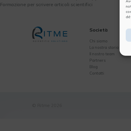
Av
Formazione per scrivere articoli scientifici
no
co
dét
Società
Chi siamo
La nostra storia
Il nostro team
Partners
Blog
Contatti
© Ritme 2026