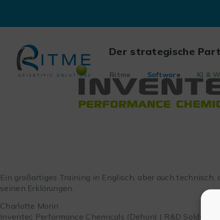
Skip
to
content
Der strategische Par
Ritme
Software
KI & W
Ein großartiges Training in Englisch, aber auch technisch, 
seinen Erklärungen.
Charlotte Morin
Inventec Performance Chemicals (Dehon) | R&D Soldering