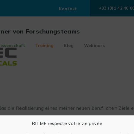
+33 (0)1 42 46 0
Kontakt
tner von Forschungsteams
issenschaft
Training
Blog
Webinars
das die Realisierung eines meiner neuen beruflichen Ziele e
RITME respecte votre vie privée