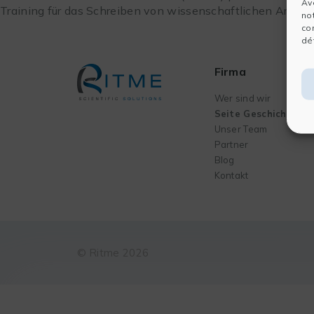
Av
Training für das Schreiben von wissenschaftlichen Artikel
no
co
dét
Firma
Wer sind wir
Seite Geschichte
Unser Team
Partner
Blog
Kontakt
© Ritme 2026