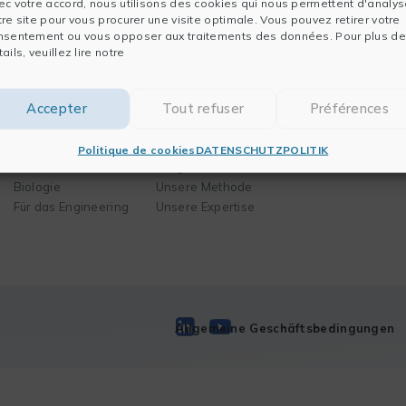
ec votre accord, nous utilisons des cookies qui nous permettent d'analys
n
tre site pour vous procurer une visite optimale. Vous pouvez retirer votre
nsentement ou vous opposer aux traitements des données. Pour plus de
ails, veuillez lire notre
Software
Lösungen
Training
Accepter
Tout refuser
Préférences
Für die Datenanalyse
Ihre Bedürfnisse
Unser Katalog
Für die Publikation
Ihre
Politique de cookies
DATENSCHUTZPOLITIK
Für Chemie und
Tätigkeitsbereiche
Biologie
Unsere Methode
Für das Engineering
Unsere Expertise
Allgemeine Geschäftsbedingungen