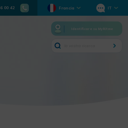
46 00 42
Francia
IT
Identificare su MyRitme