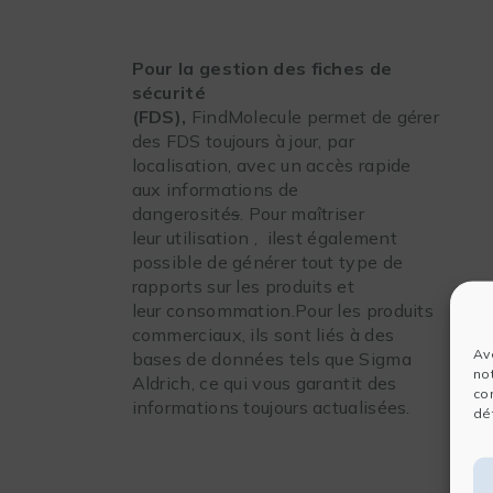
Pour la gestion des fiches de
sécurité
(FDS),
FindMolecule permet de gérer
des FDS toujours à jour, par
localisation, avec un accès rapide
aux informations de
dangerosité
s
. Pour maîtriser
leur utilisation , ilest également
possible de générer tout type de
rapports sur les produits et
leur consommation.Pour les produits
commerciaux, ils sont liés à des
Av
bases de données tels que Sigma
no
Aldrich, ce qui vous garantit des
co
informations toujours actualisées.
dét