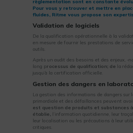
règlementation sont en constante évolut
Pour vous y retrouver et mettre en plac
fluides, Ritme vous propose son experti
Validation de logiciels
De la qualification opérationnelle à la valida
en mesure de fournir les prestations de serv
outils.
Après un audit des besoins et des enjeux,
n
long p
rocessus de qualification
; de
la réda
jusqu’à la certification officielle.
Gestion des dangers en laborato
La gestion des informations de dangers sur l
primordiale et des défaillances peuvent avo
est question de produits et substances à
établie,
l’information quotidienne, leur traça
leur localisation ou les précautions à leur ut
critiques.