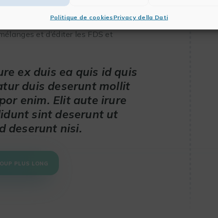
Politique de cookies
Privacy della Dati
ogicSDS
, un logiciel conforme CLP /
élanges et d’éditer les FDS et
ure ex duis ea quis id quis
atur duis deserunt mollit
or enim. Elit aute irure
idunt sint deserunt ut
d deserunt nisi.
COUP PLUS LONG