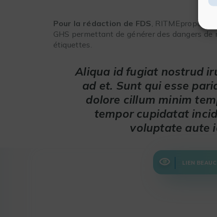
Pour la rédaction de FDS
, RITMEpropose
L
GHS permettant de générer des dangers de m
étiquettes.
Aliqua id fugiat nostrud ir
ad et. Sunt qui esse pari
dolore cillum minim temp
tempor cupidatat incid
voluptate aute i
LIEN BEAU