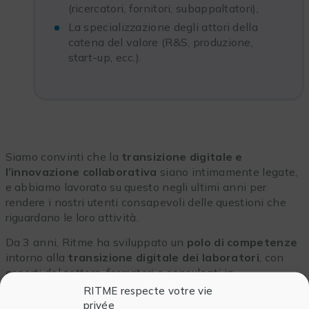
(ricercatori, fornitori, subappaltatori),
La specializzazione degli attori della
catena del valore (R&S, produzione,
start-up, ecc.).
Siamo convinti che la
transizione digitale e
l’innovazione collaborativa
siano intimamente legate,
e abbiamo lavorato su questo negli ultimi anni per
rendere i nostri utenti consapevoli delle questioni che
riguardano le loro attività.
Da 3 anni, Ritme ha sviluppato un
polo di competenze
intorno alla
transizione digitale dei laboratori
, con
esperti del settore, formatori e consulenti in
organizzazione e gestione dei processi. Siamo
RITME respecte votre vie
costantemente alla ricerca di sviluppi tecnologici e
privée