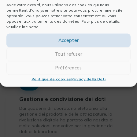
cambiamenti organizzativi, e rimaniamo altamente
Avec votre accord, nous utilisons des cookies qui nous
pragmatici implementando soluzioni e metodi collaudati
permettent d'analyser notre site pour vous procurer une visite
optimale. Vous pouvez retirer votre consentement ou vous
e in evoluzione.
opposer aux traitements des données. Pour plus de détails,
veuillez lire notre
Troverete qui le questioni che abbiamo identificato come
strategiche,
e sulle quali proponiamo soluzioni per
Accepter
sostenere la vostra transizione
.
Tout refuser
Préférences
Politique de cookies
Privacy della Dati
Gestione e condivisione dei dati
Dai quaderni di laboratorio elettronici alla
gestione dei prodotti e delle attrezzature, la
rivoluzione digitale ha portato alla nascita di
molte soluzioni innovative per la gestione dei
dati di laboratorio.