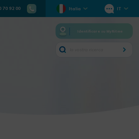
0 70 92 00
Italia
IT
Identificare su MyRitme