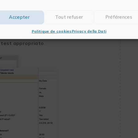
Accepter
Tout refuser
Préférences
Politique de cookies
Privacy della Dati
tarti a capire le ipotesi statistiche
l
test appropriato
.