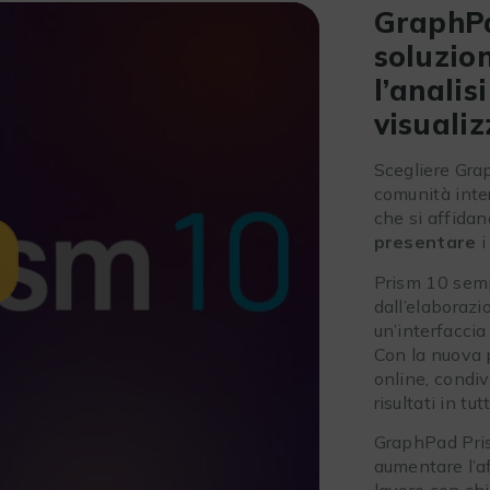
GraphPa
soluzion
l’analisi
visualiz
Scegliere Gra
comunità intern
che si affida
presentare
i
Prism 10 sempl
dall’elaborazi
un’interfaccia 
Con la nuova
online, condiv
risultati in tu
GraphPad Pris
aumentare l’af
lavoro con chi