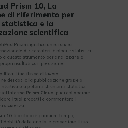
d Prism 10, La
e di riferimento per
 statistica e la
zazione scientifica
phPad Prism significa unirsi a una
azionale di ricercatori, biologi e statistici
no a questo strumento per
analizzare
e
 propri risultati con precisione.
ifica il tuo flusso di lavoro
one dei dati alla pubblicazione grazie a
intuitiva e a potenti strumenti statistici.
 piattaforma
Prism Cloud
, puoi collaborare
idere i tuoi progetti e commentare i
tta sicurezza.
m 10 ti aiuta a risparmiare tempo,
fidabilità delle analisi e presentare il tuo
arezza ed efficacia.