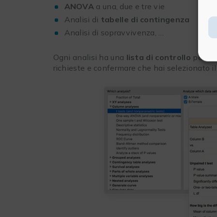
ANOVA
a una, due e tre vie
Analisi di
tabelle di contingenza
Analisi di sopravvivenza, …
Ogni analisi ha una
lista di controllo
per aiu
richieste e confermare che hai selezionato i