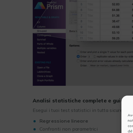
Analisi statistiche complete e guidate
Esegui i tuoi test statistici in tutta sicurezza
Av
Regressione lineare
no
co
Confronti non parametrici
dét