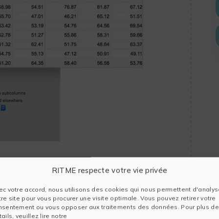
RITME respecte votre vie privée
, senza rischiare errori di metodo:
ec votre accord, nous utilisons des cookies qui nous permettent d'analys
tre site pour vous procurer une visite optimale. Vous pouvez retirer votre
nsentement ou vous opposer aux traitements des données. Pour plus de
ails, veuillez lire notre