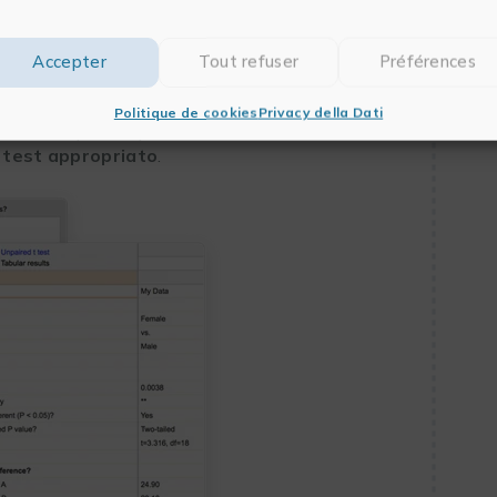
Accepter
Tout refuser
Préférences
Politique de cookies
Privacy della Dati
tarti a capire le ipotesi statistiche
l
test appropriato
.