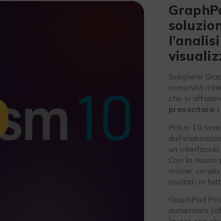
GraphPa
soluzion
l’analisi
visualiz
Scegliere Gra
comunità intern
che si affida
presentare
i
Prism 10 sempl
dall’elaborazi
un’interfaccia 
Con la nuova
online, condiv
risultati in tu
GraphPad Pris
aumentare l’af
lavoro con chi