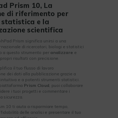
d Prism 10, La
e di riferimento per
 statistica e la
zazione scientifica
phPad Prism significa unirsi a una
azionale di ricercatori, biologi e statistici
no a questo strumento per
analizzare
e
 propri risultati con precisione.
ifica il tuo flusso di lavoro
one dei dati alla pubblicazione grazie a
intuitiva e a potenti strumenti statistici.
 piattaforma
Prism Cloud
, puoi collaborare
idere i tuoi progetti e commentare i
tta sicurezza.
m 10 ti aiuta a risparmiare tempo,
fidabilità delle analisi e presentare il tuo
arezza ed efficacia.