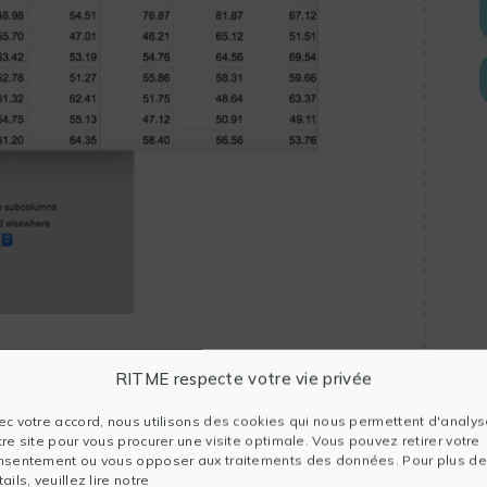
RITME respecte votre vie privée
, senza rischiare errori di metodo:
ec votre accord, nous utilisons des cookies qui nous permettent d'analys
tre site pour vous procurer une visite optimale. Vous pouvez retirer votre
nsentement ou vous opposer aux traitements des données. Pour plus de
ails, veuillez lire notre