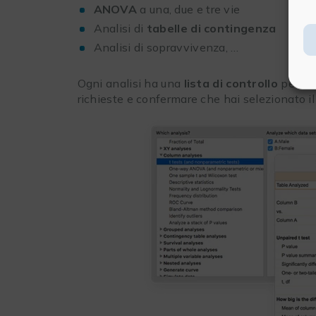
ANOVA
a una, due e tre vie
Analisi di
tabelle di contingenza
Analisi di sopravvivenza, …
Ogni analisi ha una
lista di controllo
per aiu
richieste e confermare che hai selezionato i