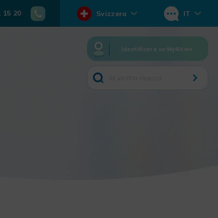
1 15 20
Svizzera
IT
Identificare su MyRitme