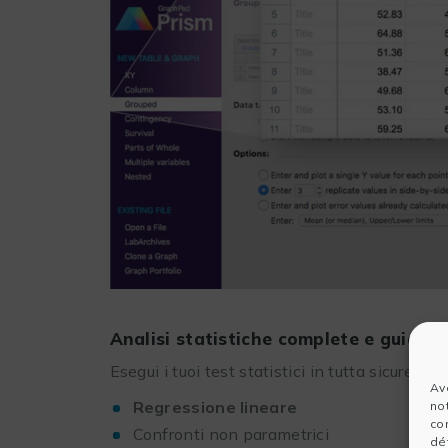
Analisi statistiche complete e guidate
Esegui i tuoi test statistici in tutta sicurezza
Av
Regressione lineare
no
co
Confronti non parametrici
dét