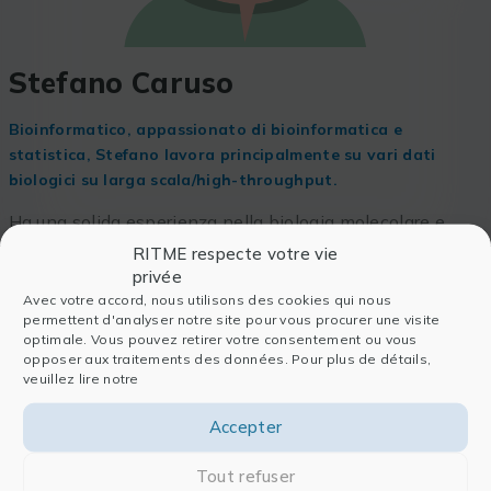
Stefano Caruso
Bioinformatico, appassionato di bioinformatica e
statistica, Stefano lavora principalmente su vari dati
biologici su larga scala/high-throughput.
Ha una solida esperienza nella biologia molecolare e
cellulare del cancro. Assiste i nostri clienti nel settore
RITME respecte votre vie
sanitario con questi problemi.
privée
Avec votre accord, nous utilisons des cookies qui nous
permettent d'analyser notre site pour vous procurer une visite
optimale. Vous pouvez retirer votre consentement ou vous
opposer aux traitements des données. Pour plus de détails,
veuillez lire notre
Accepter
Tout refuser