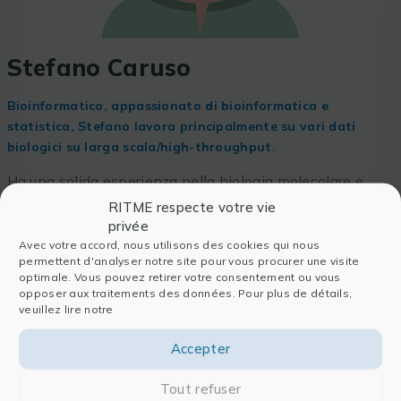
Stefano Caruso
Bioinformatico, appassionato di bioinformatica e
statistica, Stefano lavora principalmente su vari dati
biologici su larga scala/high-throughput.
Ha una solida esperienza nella biologia molecolare e
cellulare del cancro. Assiste i nostri clienti nel settore
RITME respecte votre vie
sanitario con questi problemi.
privée
Avec votre accord, nous utilisons des cookies qui nous
permettent d'analyser notre site pour vous procurer une visite
optimale. Vous pouvez retirer votre consentement ou vous
opposer aux traitements des données. Pour plus de détails,
veuillez lire notre
Accepter
Tout refuser