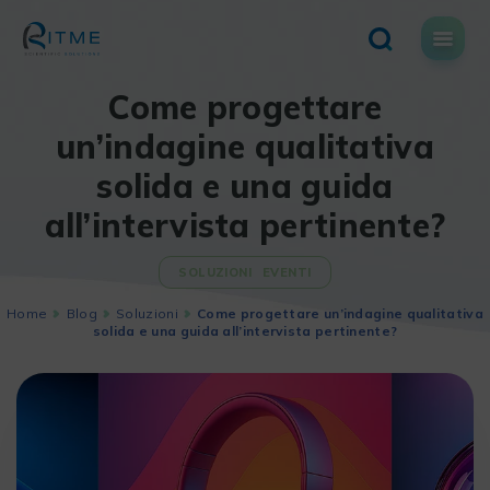
Skip
to
content
Come progettare
un’indagine qualitativa
solida e una guida
all’intervista pertinente?
SOLUZIONI
EVENTI
Home
Blog
Soluzioni
Come progettare un’indagine qualitativa
solida e una guida all’intervista pertinente?