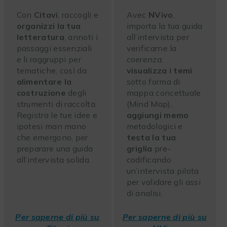
Con
Citavi
, raccogli e
Avec
NVivo
,
organizzi la tua
importa la tua guida
letteratura
, annoti i
all’intervista per
passaggi essenziali
verificarne la
e li raggruppi per
coerenza:
tematiche, così da
visualizza i temi
alimentare la
sotto forma di
costruzione
degli
mappa concettuale
strumenti di raccolta.
(Mind Map),
Registra le tue idee e
aggiungi memo
ipotesi man mano
metodologici e
che emergono, per
testa la tua
preparare una guida
griglia
pre-
all’intervista solida.
codificando
un’intervista pilota
per validare gli assi
di analisi.
Per saperne di più su
Per saperne di più su