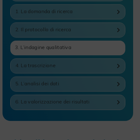
1. La domanda di ricerca
2. Il protocollo di ricerca
3. L’indagine qualitativa
4. La trascrizione
5. L’analisi dei dati
6. La valorizzazione dei risultati