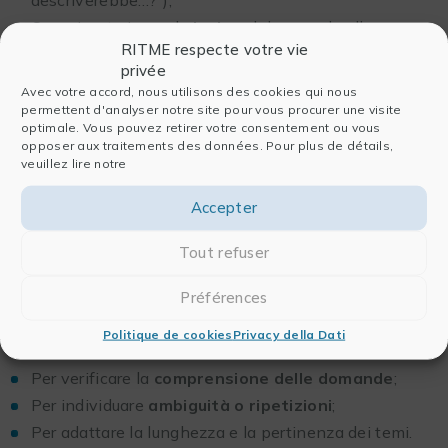
Organizzate in modo
logico
, dal generale allo
specifico;
RITME respecte votre vie
privée
Adatte al tempo di risposta
previsto: un
Avec votre accord, nous utilisons des cookies qui nous
questionario troppo lungo può scoraggiare la
permettent d'analyser notre site pour vous procurer une visite
partecipazione.
optimale. Vous pouvez retirer votre consentement ou vous
opposer aux traitements des données. Pour plus de détails,
veuillez lire notre
È consigliabile includere alcune
domande di contesto
(età, ruolo, esperienza) per interpretare meglio le
Accepter
risposte, garantendo al contempo l’anonimato.
Tout refuser
Prevedere un protocollo di test
Préférences
Prima della distribuzione, è indispensabile effettuare
Politique de cookies
Privacy della Dati
un
test pilota
su un piccolo campione:
Per verificare la
comprensione delle domande
;
Per individuare
ambiguità o ripetizioni
;
Per adattare la lunghezza e la pertinenza dei temi.