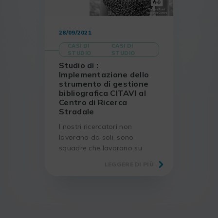
28/09/2021
CASI DI
CASI DI
STUDIO
STUDIO
Studio di :
Implementazione dello
strumento di gestione
bibliografica CITAVI al
Centro di Ricerca
Stradale
I nostri ricercatori non
lavorano da soli, sono
squadre che lavorano su
progetti comuni, quindi
LEGGERE DI PIÙ
l’aspetto collaborativo è un
grande vantaggio.