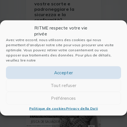
vostre scorte e
padroneggiare la
sicurezza e la
conformità?
RITME respecte votre vie
Il Brightlands Chemelot
privée
Campus (BCC) è un vasto
Avec votre accord, nous utilisons des cookies qui nous
campus industriale europeo
permettent d'analyser notre site pour vous procurer une visite
situato nei Paesi Bassi.
optimale. Vous pouvez retirer votre consentement ou vous
LEGGERE DI PIÙ
Riunendo una trentina di
opposer aux traitements des données. Pour plus de détails,
operatori, il Campus ha scelto
veuillez lire notre
di collaborare con RITME per
implementare FindMolecule.
Accepter
Tout refuser
Préférences
Politique de cookies
Privacy della Dati