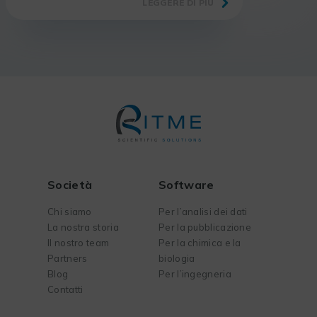
LEGGERE DI PIÙ
dei progetti, sia che si tratti di
implementare un approccio di
miglioramento continuo…
Società
Software
Chi siamo
Per l’analisi dei dati
La nostra storia
Per la pubblicazione
Il nostro team
Per la chimica e la
Partners
biologia
Blog
Per l’ingegneria
Contatti