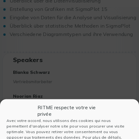
Überblick über die Datenvisualisierung
Erstellung von Grafiken mit SigmaPlot 15
Eingabe von Daten für die Analyse und Visualisierung
Überblick über statistische Methoden in SigmaPlot
Verschiedene Diagrammtypen und ihre Verwendung
Speakers
Blanka Schwarz
Vertriebsmitarbeiter
Noorian Riaz
Country Manager
RITME respecte votre vie
privée
Gastdozent
Avec votre accord, nous utilisons des cookies qui nous
permettent d'analyser notre site pour vous procurer une visite
optimale. Vous pouvez retirer votre consentement ou vous
opposer aux traitements des données. Pour plus de détails,