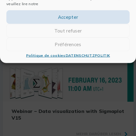
veuillez lire notre
Lesen Sie auch
Accepter
Tout refuser
Préférences
Politique de cookies
DATENSCHUTZPOLITIK
Webinar – Data visualization with Sigmaplot
V15
MEHR DARÜBER LESEN