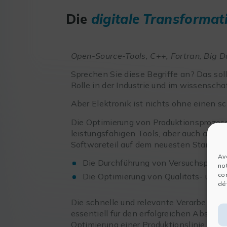
Die
digitale Transformat
Open-Source-Tools, C++, Fortran, Big 
Sprechen Sie diese Begriffe an? Das sollt
Rolle in der Industrie und im wissenscha
Aber Elektronik ist nichts ohne einen sc
Die Optimierung von Produktionsprozes
leistungsfähigen Tools, aber auch auf q
Softwareteil auf dem neuesten Stand der
Av
Die Durchführung von Versuchsplän
no
co
Die Optimierung von Qualitäts- und 
dét
Die schnelle und relevante Verarbeitun
essentiell für den erfolgreichen Abschlu
Optimierung einer Produktionslinie benu