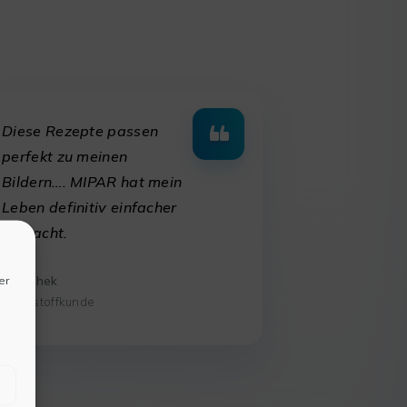
Diese Rezepte passen
perfekt zu meinen
Bildern…. MIPAR hat mein
Leben definitiv einfacher
gemacht.
er
Abhishek
Werkstoffkunde
Mipar