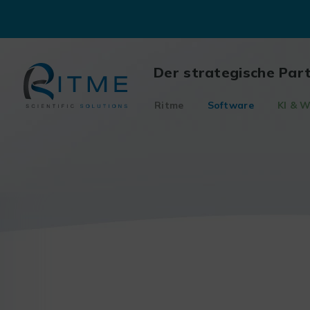
Skip
to
content
Der strategische Par
Ritme
Software
KI & W