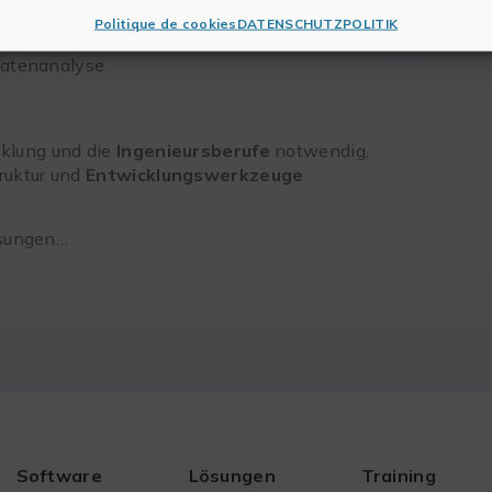
Politique de cookies
DATENSCHUTZPOLITIK
datenanalyse
cklung und die
Ingenieursberufe
notwendig,
truktur und
Entwicklungswerkzeuge
ösungen…
Software
Lösungen
Training