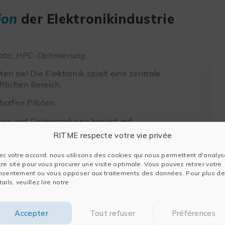
ion
der Elektronikindustrie
Data, HPC-Optimierung.
en sie! Die Elektronik spielt eine zentrale
ftlichen Bereich.
harfen Piloten.
sen und Datenanalysen basiert auf
ualitativen Prozessen, die von einem
RITME respecte votre vie privée
 Technik profitieren.
ec votre accord, nous utilisons des cookies qui nous permettent d'analys
en
tre site pour vous procurer une visite optimale. Vous pouvez retirer votre
nsentement ou vous opposer aux traitements des données. Pour plus de
Fertigungsprozessen
ails, veuillez lire notre
g seiner Daten, sowie deren Analyse, werden
ss eines Forschungsprojektes oder die
Accepter
Tout refuser
Préférences
tzt.