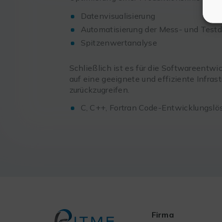
Datenvisualisierung
Automatisierung der Mess- und Test
Spitzenwertanalyse
Schließlich ist es für die Softwareentwi
auf eine geeignete und effiziente Infras
zurückzugreifen.
C, C++, Fortran Code-Entwicklungsl
Firma