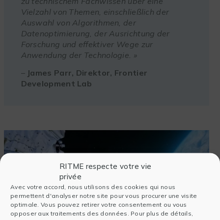
zu technischem Fachwissen über eine
Vielzahl von Themen, einschließlich der
Auswahl von Algorithmen, der
Datenoptimierung, der Ausrichtung der
Forschung und effektiver Wege zur
Anwendung der Technologie. »
–
James Parr, Direktor, Frontier
Development Lab
RITME respecte votre vie
privée
Avec votre accord, nous utilisons des cookies qui nous
permettent d'analyser notre site pour vous procurer une visite
optimale. Vous pouvez retirer votre consentement ou vous
opposer aux traitements des données. Pour plus de détails,