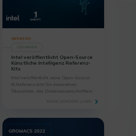
08/09/2022
LÖSUNGEN
Intel veröffentlicht Open-Source
Künstliche Intelligenz Referenz-
Kits
Intel veröffentlicht seine Open-Source-
KI-Referenz-kits! Ein innovatives
Ökosystem, das Datenwissenschaftlern
und Entwicklern dabei hilft, KI schneller,
MEHR DARÜBER LESEN
genauer, leistungsstärker und
kostengünstiger einzusetzen.