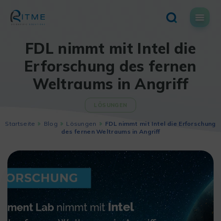
Skip
to
content
FDL nimmt mit Intel die
Erforschung des fernen
Weltraums in Angriff
LÖSUNGEN
Startseite
Blog
Lösungen
FDL nimmt mit Intel die Erforschung
des fernen Weltraums in Angriff