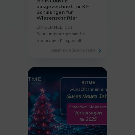
EFFISCIANCE
ausgezeichnet für KI-
Schulungen für
Wissenschaftler
EFFISCIANCE, das
Schulungsprogramm für
Generative KI, speziell
entwickelt für Forscher und
MEHR DARÜBER LESEN
Wissenschaftler – wurde auf
dem Forum LABO 2025 mit
dem Innovationspreis 2025 in
der Kategorie
Dienstleistungen
ausgezeichnet.