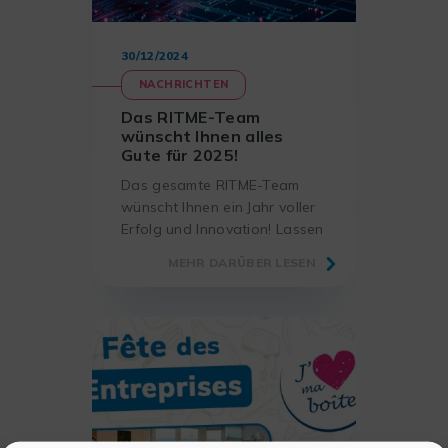
30/12/2024
NACHRICHTEN
Das RITME-Team
wünscht Ihnen alles
Gute für 2025!
Das gesamte RITME-Team
wünscht Ihnen ein Jahr voller
Erfolg und Innovation! Lassen
Sie uns 2025 gemeinsam die
MEHR DARÜBER LESEN
Zukunft der Forschung
gestalten mit innovativen
Lösungen und einem
Trainingsangebot, das auf
Generative KI ausgerichtet ist.