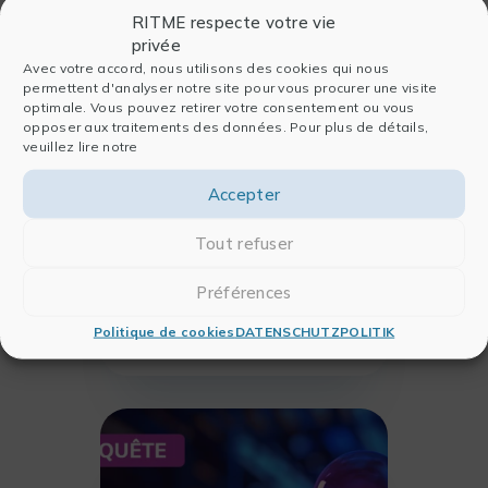
RITME respecte votre vie
privée
Avec votre accord, nous utilisons des cookies qui nous
permettent d'analyser notre site pour vous procurer une visite
optimale. Vous pouvez retirer votre consentement ou vous
opposer aux traitements des données. Pour plus de détails,
veuillez lire notre
17/10/2024
Accepter
NACHRICHTEN
Unternehmensfest 2024
Tout refuser
Am 17. Oktober, wie jedes
Jahr, haben wir das
Préférences
Unternehmensfest gefeiert –
Politique de cookies
DATENSCHUTZPOLITIK
eine wunderbare Gelegenheit,
MEHR DARÜBER LESEN
uns bei einem köstlichen
Frühstück zu versammeln.