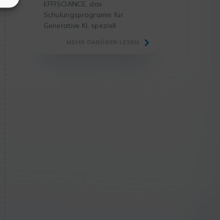
EFFISCIANCE, das
Schulungsprogramm für
Generative KI, speziell
entwickelt für Forscher und
MEHR DARÜBER LESEN
Wissenschaftler – wurde auf
dem Forum LABO 2025 mit
dem Innovationspreis 2025 in
der Kategorie
Dienstleistungen
ausgezeichnet.