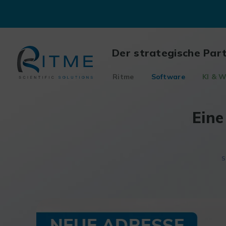
Skip
to
content
Der strategische Par
Ritme
Software
KI & W
Eine
S