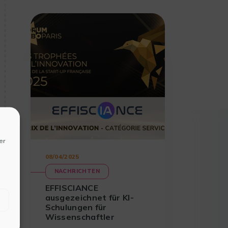
er
08/04/2025
NACHRICHTEN
EFFISCIANCE
ausgezeichnet für KI-
Schulungen für
Wissenschaftler