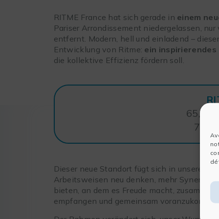
RITME France hat sich gerade in
einem neu
Pariser Arrondissement niedergelassen, nur
entfernt. Modern, hell und einladend – diese
Entwicklung von Ritme:
ein inspirierendes
die kollektive Effizienz fördern soll.
R
65, ru
7501
Av
no
co
dét
Dieser neue Standort fügt sich in unsere Dy
Arbeitsweisen neu denken, mehr Synergien
bieten, an dem es Freude macht, zusammen
empfangen und gemeinsam voranzukomme
Der Rahmen verändert sich, unser Wunsch, Si