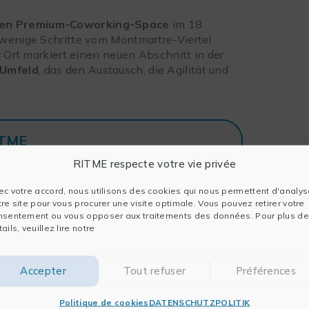
en Premium-Coworking-Space
im 18.
 wenige Schritte vom Montmartre-Viertel
r Ort markiert einen neuen Abschnitt in der
 Umfeld
, das den Austausch, die Agilität und
ITME
e Ordener
RITME respecte votre vie privée
8 Paris
ec votre accord, nous utilisons des cookies qui nous permettent d'analys
tre site pour vous procurer une visite optimale. Vous pouvez retirer votre
nsentement ou vous opposer aux traitements des données. Pour plus de
ails, veuillez lire notre
namik der Weiterentwicklung ein: unsere
 zwischen den Teams schaffen und einen Ort
zukommen, unsere Kunden und Partner zu
Accepter
Tout refuser
Préférences
n.
Politique de cookies
DATENSCHUTZPOLITIK
e zu begleiten, bleibt unverändert. Wir