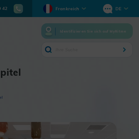
0 42
Frankreich
DE
Identifizieren Sie sich auf MyRitme
pitel
el