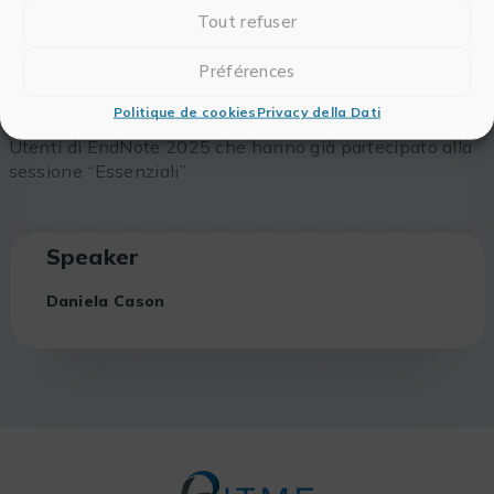
a) Personalizzare uno stile di citazione
Tout refuser
b) Novità 2025: Trovare una rivista in Cite
While You Write, citare da un PDF
Préférences
Destinatari
Politique de cookies
Privacy della Dati
Utenti di EndNote 2025 che hanno già partecipato alla
sessione “Essenziali”
Speaker
Daniela Cason