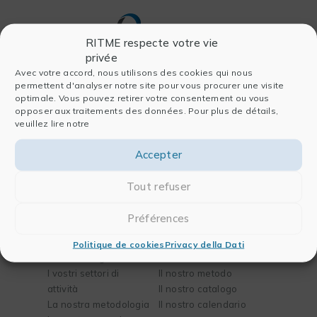
RITME respecte votre vie
privée
Avec votre accord, nous utilisons des cookies qui nous
permettent d'analyser notre site pour vous procurer une visite
Società
Software
optimale. Vous pouvez retirer votre consentement ou vous
opposer aux traitements des données. Pour plus de détails,
Chi siamo
Per l’analisi dei dati
veuillez lire notre
La nostra storia
Per la pubblicazione
Il nostro team
Per la chimica e la
Accepter
Partners
biologia
Blog
Per l’ingegneria
Tout refuser
Contatti
Préférences
Soluzioni
Formazioni
Politique de cookies
Privacy della Dati
I vostri bisogni
La nostra missione
I vostri settori di
Il nostro metodo
attività
Il nostro catalogo
La nostra metodologia
Il nostro calendario