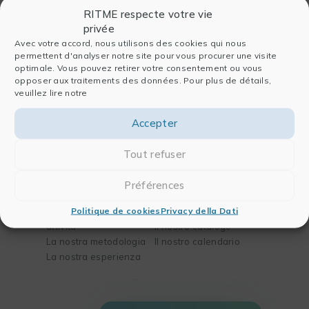
RITME respecte votre vie
privée
Società
Software
Avec votre accord, nous utilisons des cookies qui nous
permettent d'analyser notre site pour vous procurer une visite
Chi siamo
Per l’analisi dei dati
optimale. Vous pouvez retirer votre consentement ou vous
La nostra storia
Per la pubblicazione
opposer aux traitements des données. Pour plus de détails,
Il nostro team
Per la chimica e la
veuillez lire notre
Partners
biologia
Accepter
Blog
Per l’ingegneria
Contatti
Tout refuser
Soluzioni
Formazioni
Préférences
I vostri bisogni
La nostra missione
Politique de cookies
Privacy della Dati
I vostri settori di
Il nostro metodo
attività
Il nostro catalogo
La nostra metodologia
Il nostro calendario
La nostra esperienza