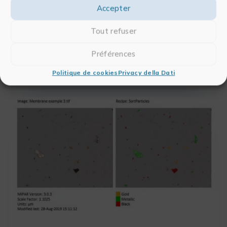
Studio aereo della gravità della deforestazione
Accepter
Tout refuser
Percentuale di aree boschive (e deforestate)
quantificate automaticamente dall’analisi di immagini
Préférences
prodotte da droni
.
Politique de cookies
Privacy della Dati