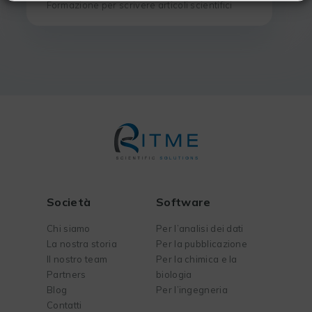
Formazione per scrivere articoli scientifici
Società
Software
Chi siamo
Per l’analisi dei dati
La nostra storia
Per la pubblicazione
Il nostro team
Per la chimica e la
Partners
biologia
Blog
Per l’ingegneria
Contatti