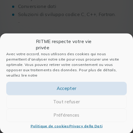
Conversione dati
Soluzioni di sviluppo codice C, C++, Fortran.
..
RITME respecte votre vie
privée
Una grande formazione in
Avec votre accord, nous utilisons des cookies qui nous
permettent d'analyser notre site pour vous procurer une visite
inglese ma tecnica che ha
optimale. Vous pouvez retirer votre consentement ou vous
permesso la realizzazione di uno dei
opposer aux traitements des données. Pour plus de détails,
veuillez lire notre
miei nuovi obiettivi professionali. Il
formatore è stato molto
Accepter
interessante e chiaro nelle sue
Tout refuser
spiegazioni.
Préférences
Charlotte Morin
Inventec Performance Chemicals (Dehon) |
Politique de cookies
Privacy della Dati
R&D Soldering