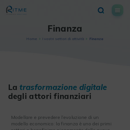
Skip
to
content
Finanza
Home
I vostri settori di attività
Finanza
La
trasformazione digitale
degli attori finanziari
Modellare e prevedere l’evoluzione di un
modello economico: la finanza è uno dei primi
settori a beneficiare pienamente delle nuove