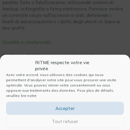
perdita, furto o falsificazione, utilizzando sistemi di
backup, crittografia o firma elettronica. Fornisce inoltre
un controllo sicuro sull’accesso ai dati, definendo i
livelli di autorizzazione o i diritti degli utenti in base ai
loro profili.
Qualità e conformità
Il software ELN (laboratory notebook software)
garantisce anche la qualità e la conformità dei dati, in
RITME respecte votre vie
conformità alle buone pratiche di laboratorio (GxP) o
privée
agli standard normativi. Consente di documentare gli
Avec votre accord, nous utilisons des cookies qui nous
permettent d'analyser notre site pour vous procurer une visite
esperimenti in modo esaustivo e rigoroso, assicurando
optimale. Vous pouvez retirer votre consentement ou vous
la tracciabilità e la verificabilità dei dati
(audit trail)
opposer aux traitements des données. Pour plus de détails,
per tutto il ciclo di vita del progetto di R&S.
veuillez lire notre
Accepter
Tout refuser