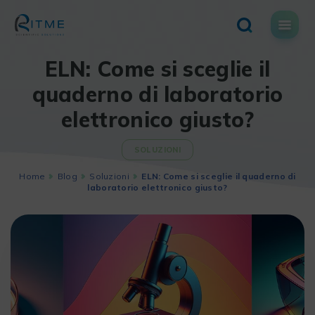
Skip
to
content
ELN: Come si sceglie il
quaderno di laboratorio
elettronico giusto?
SOLUZIONI
Home
Blog
Soluzioni
ELN: Come si sceglie il quaderno di
laboratorio elettronico giusto?