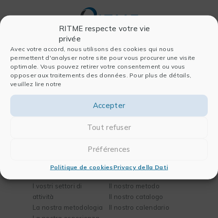
RITME respecte votre vie
privée
Avec votre accord, nous utilisons des cookies qui nous
permettent d'analyser notre site pour vous procurer une visite
Società
Software
optimale. Vous pouvez retirer votre consentement ou vous
opposer aux traitements des données. Pour plus de détails,
Chi siamo
Per l’analisi dei dati
veuillez lire notre
La nostra storia
Per la pubblicazione
Il nostro team
Per la chimica e la
Accepter
Partners
biologia
Blog
Per l’ingegneria
Tout refuser
Contatti
Préférences
Soluzioni
Formazioni
Politique de cookies
Privacy della Dati
I vostri bisogni
La nostra missione
I vostri settori di
Il nostro metodo
attività
Il nostro catalogo
La nostra metodologia
Il nostro calendario