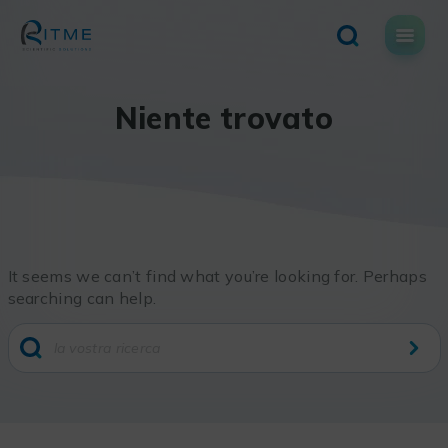
Skip
to
content
Niente trovato
It seems we can’t find what you’re looking for. Perhaps
searching can help.