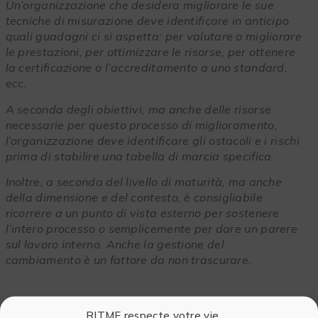
Un’organizzazione che desidera migliorare le sue
tecniche di misurazione deve identificare in anticipo
quali guadagni ci si aspetta: per valutare o migliorare
le prestazioni, per ottimizzare le risorse, per ottenere
la certificazione o l’accreditamento a uno standard,
ecc.
A seconda degli obiettivi, ma anche delle risorse
necessarie per questo processo di miglioramento,
l’organizzazione deve identificare gli ostacoli e i rischi
prima di stabilire una tabella di marcia specifica.
Inoltre, a seconda del livello di maturità, ma anche
della dimensione e del contesto, è consigliabile
ricorrere a un punto di vista esterno per sostenere
l’intero processo o semplicemente per dare un parere
sul lavoro interno. Anche la gestione del
cambiamento è un fattore da non trascurare.
Cosa direbbe a tutti coloro che non
RITME respecte votre vie