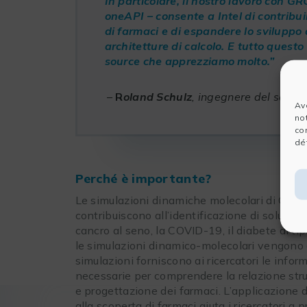
In particolare, il nostro lavoro con 
oneAPI – consente a Intel di contribuir
di farmaci e di espandere lo svilupp
architetture di calcolo. E tutto ques
source che apprezziamo molto.”
–
R
oland Schulz
, ingegnere del softw
Av
no
co
dét
Perché è importante?
Le simulazioni dinamiche molecolari di GRO
contribuiscono all’identificazione di soluzion
cancro al seno, la COVID-19, il diabete di ti
le simulazioni dinamico-molecolari vengono
simulazioni forniscono ai ricercatori le infor
necessarie per comprendere la relazione stru
e progettazione dei farmaci. L’applicazion
alla scoperta di farmaci aiuta i ricercatori a