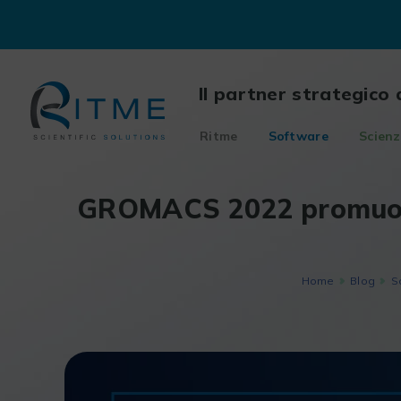
Skip
to
content
Il partner strategico 
Ritme
Software
Scienz
GROMACS 2022 promuove 
Home
Blog
S