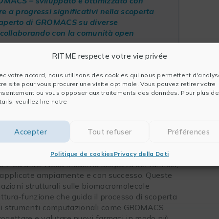
GROMACS – sviluppato e ottimizzato con
e a progressi significativi nella scoperta
o aperto di GROMACS su diverse
to collaborando con la comunità open
RITME respecte votre vie privée
are parallelo di
Intel
ec votre accord, nous utilisons des cookies qui nous permettent d'analys
tre site pour vous procurer une visite optimale. Vous pouvez retirer votre
nsentement ou vous opposer aux traitements des données. Pour plus de
ails, veuillez lire notre
Accepter
Tout refuser
Préférences
MACS, che si avvalgono di oneAPI,
i farmaceutiche cruciali per patologie come il
Politique de cookies
Privacy della Dati
po 2 ed altre. Nella moderna scoperta dei farmaci,
 applicate ampiamente e con successo. Queste
mazioni strutturali sulle biomacromolecole
ttura-funzione che guida il processo di scoperta
e di strumenti computazionali come GROMACS
 progettare e valutare nuovi farmaci in modo più