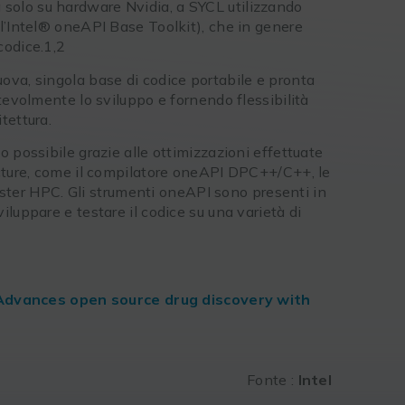
olo su hardware Nvidia, a SYCL utilizzando
l’Intel® oneAPI Base Toolkit), che in genere
codice.1,2
ova, singola base di codice portabile e pronta
tevolmente lo sviluppo e fornendo flessibilità
tettura.
 possibile grazie alle ottimizzazioni effettuate
ecture, come il compilatore oneAPI DPC++/C++, le
cluster HPC. Gli strumenti oneAPI sono presenti in
luppare e testare il codice su una varietà di
vances open source drug discovery with
Fonte :
Intel