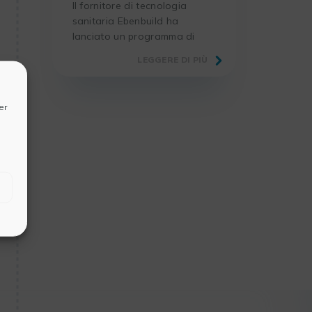
Il fornitore di tecnologia
sanitaria Ebenbuild ha
lanciato un programma di
ricerca volto ad aumentare le
LEGGERE DI PIÙ
possibilità di sopravvivenza e
di recupero per le persone
che richiedono la ventilazione
er
artificiale a causa della
sindrome da distress
respiratorio acuto. Fornendo
a medici e infermieri una
valutazione delle condizioni
polmonari di un paziente,
Ebenbuild aiuta a migliorare
[…]