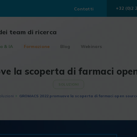
+32 (0)2 
Contatti
dei team di ricerca
a & IA
Formazione
Blog
Webinars
la scoperta di farmaci open 
SOLUZIONI
oluzioni
GROMACS 2022 promuove la scoperta di farmaci open source