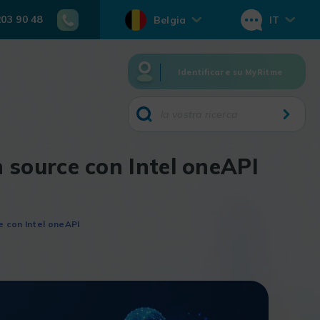
203 90 48
Belgia
IT
Identificare su MyRitme
source con Intel oneAPI
 con Intel oneAPI