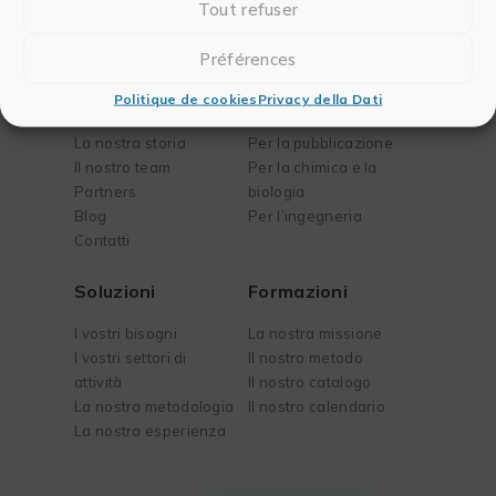
Tout refuser
Préférences
Società
Software
Politique de cookies
Privacy della Dati
Chi siamo
Per l’analisi dei dati
La nostra storia
Per la pubblicazione
Il nostro team
Per la chimica e la
Partners
biologia
Blog
Per l’ingegneria
Contatti
Soluzioni
Formazioni
I vostri bisogni
La nostra missione
I vostri settori di
Il nostro metodo
attività
Il nostro catalogo
La nostra metodologia
Il nostro calendario
La nostra esperienza