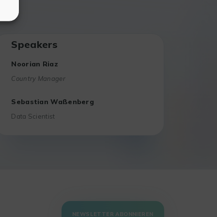
Speakers
Noorian Riaz
Country Manager
Sebastian Waßenberg​
Data Scientist
NEWSLETTER ABONNIEREN