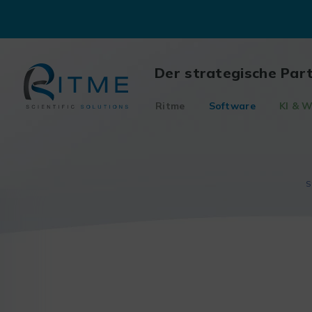
Skip
to
content
Der strategische Par
Ritme
Software
KI & W
S