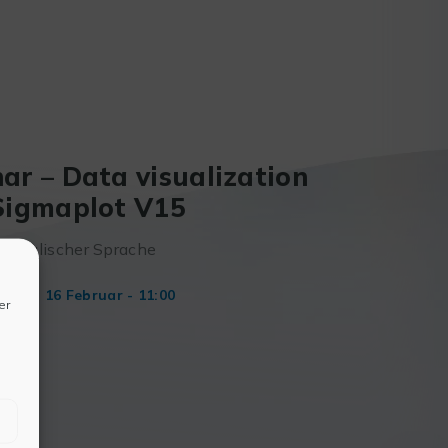
ar – Data visualization
Sigmaplot V15
n englischer Sprache
stag 16 Februar - 11:00
er