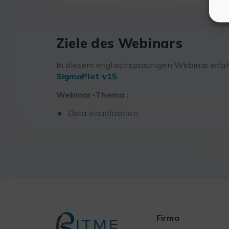
Ziele des Webinars
In diesem englischsprachigen Webinar erfa
SigmaPlot
v15
.
Webinar-Thema :
Data visualization
Firma