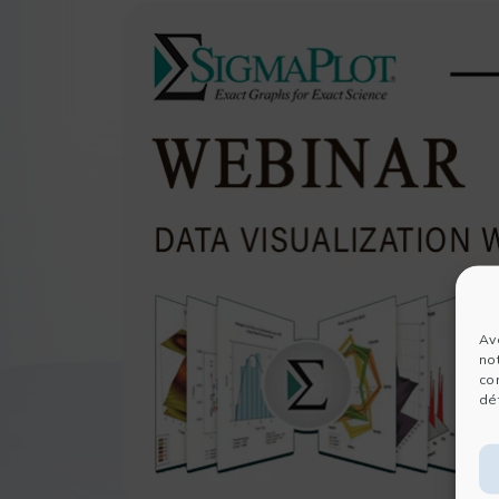
Av
no
co
dét