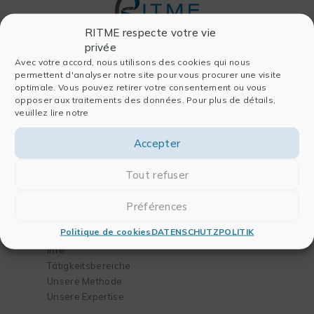
RITME respecte votre vie
privée
Avec votre accord, nous utilisons des cookies qui nous
Firma
Software
permettent d'analyser notre site pour vous procurer une visite
optimale. Vous pouvez retirer votre consentement ou vous
Wer sind wir
Für die Datenanalyse
opposer aux traitements des données. Pour plus de détails,
veuillez lire notre
Seite Geschichte
Für die Publikation
Unser Team
Für Chemie und
Accepter
Partner
Biologie
Blog
Für das Engineering
Tout refuser
Kontakt
Préférences
Lösungen
Training
Politique de cookies
DATENSCHUTZPOLITIK
Ihre Bedürfnisse
Unser Katalog
Ihre
Tätigkeitsbereiche
Unsere Methode
Unsere Expertise