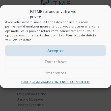
RITME respecte votre vie
privée
Avec votre accord, nous utilisons des cookies qui nous
Firma
Software
permettent d'analyser notre site pour vous procurer une visite
optimale. Vous pouvez retirer votre consentement ou vous
Wer sind wir
Für die Datenanalyse
opposer aux traitements des données. Pour plus de détails,
veuillez lire notre
Seite Geschichte
Für die Publikation
Unser Team
Für Chemie und
Accepter
Partner
Biologie
Blog
Für das Engineering
Tout refuser
Kontakt
Préférences
Lösungen
Training
Politique de cookies
DATENSCHUTZPOLITIK
Ihre Bedürfnisse
Unser Katalog
Ihre
Tätigkeitsbereiche
Unsere Methode
Unsere Expertise