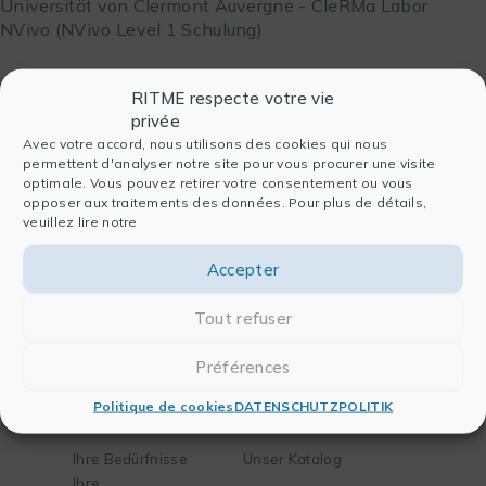
Universität von Clermont Auvergne - CleRMa Labor
NVivo (NVivo Level 1 Schulung)
RITME respecte votre vie
privée
Avec votre accord, nous utilisons des cookies qui nous
permettent d'analyser notre site pour vous procurer une visite
optimale. Vous pouvez retirer votre consentement ou vous
opposer aux traitements des données. Pour plus de détails,
Firma
Software
veuillez lire notre
Wer sind wir
Für die Datenanalyse
Accepter
Seite Geschichte
Für die Publikation
Unser Team
Für Chemie und
Tout refuser
Partner
Biologie
Blog
Für das Engineering
Préférences
Kontakt
Politique de cookies
DATENSCHUTZPOLITIK
Lösungen
Training
Ihre Bedürfnisse
Unser Katalog
Ihre