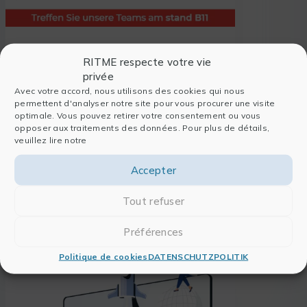
22/01/2024
RITME respecte votre vie
VERANSTALTUNGEN
privée
RITME nimmt am 27. und 28. März
Avec votre accord, nous utilisons des cookies qui nous
permettent d'analyser notre site pour vous procurer une visite
an der FORUM LABO 2024 in Lyon
optimale. Vous pouvez retirer votre consentement ou vous
teil
opposer aux traitements des données. Pour plus de détails,
Besuchen Sie uns am Stand B11, um Ihre
veuillez lire notre
Digitalisierungsprojekte zu diskutieren,
aber auch um Themen wie
Accepter
technologische Innovationen, die
MEHR DARÜBER LESEN
Nutzung von Forschungsdaten und
Tout refuser
Lösungen zu diskutieren, die dazu
beitragen, das Labor von morgen zu
Préférences
gestalten!
Politique de cookies
DATENSCHUTZPOLITIK