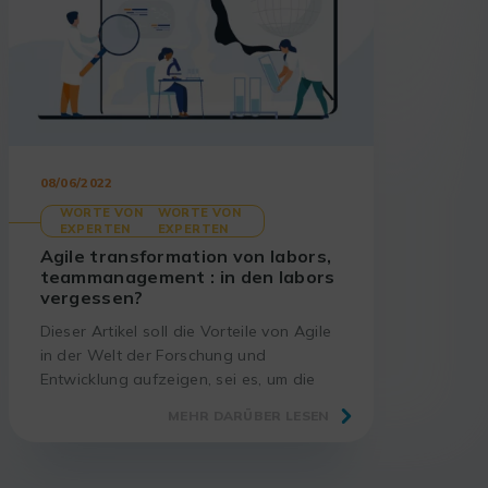
08/06/2022
WORTE VON
WORTE VON
EXPERTEN
EXPERTEN
Agile transformation von labors,
teammanagement : in den labors
vergessen?
Dieser Artikel soll die Vorteile von Agile
in der Welt der Forschung und
Entwicklung aufzeigen, sei es, um die
Erfolgsquote von Projekten zu erhöhen,
MEHR DARÜBER LESEN
einen kontinuierlichen
Verbesserungsprozess einzuführen…