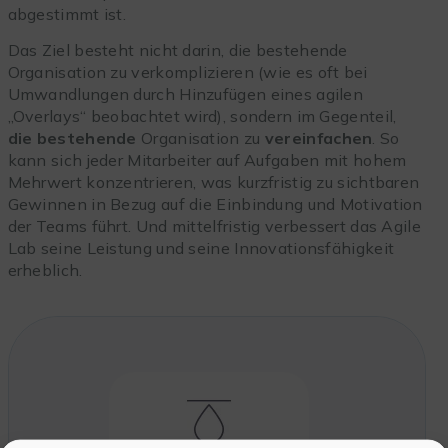
abgestimmt ist.
Das Ziel besteht nicht darin, die bestehende
Organisation zu verkomplizieren (wie es oft bei
Umwandlungen durch Hinzufügen eines agilen
„Overlays“ beobachtet wird), sondern im Gegenteil,
die bestehende
Organisation zu
vereinfachen
. So
kann sich jeder Mitarbeiter auf Aufgaben mit hohem
Mehrwert konzentrieren, was kurzfristig zu sichtbaren
Gewinnen in Bezug auf die Einbindung und Motivation
der Teams führt. Und mittelfristig verbessert das Agile
Lab seine Leistung und seine Innovationsfähigkeit
erheblich.