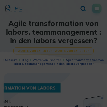
Skip
to
content
Agile transformation von
labors, teammanagement :
in den labors vergessen?
WORTE VON EXPERTEN
WORTE VON EXPERTEN
Startseite
Blog
Worte von Experten
Agile transformation von
labors, teammanagement : in den labors vergessen?