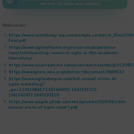
UNTERSTÜTZUNG VON LABOREN
Referenzen:
https://www.standishgroup.com/sample_research_files/CH
Final.pdf
https://www.agilealliance.org/resources/experience-
reports/reinventing-research-agile-in-the-academic-
laboratory/
https://www.sciencedirect.com/science/article/abs/pii/S026
https://ieeexplore.ieee.org/abstract/document/8809132
https://www.agilesherpas.com/3rd-annual-state-of-
agile-marketing?
_ga=2.101188417.1302660051.1643193110-
1361502672.1643193110
https://www.qagile.pl/wp-content/uploads/2020/06/14th-
annual-state-of-agile-report.pdf