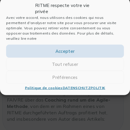
RITME respecte votre vie
privée
Avec votre accord, nous utilisons des cookies qui nous
permettent d'analyser notre site pour vous procurer une visite
teoxane.com
optimale. Vous pouvez retirer votre consentement ou vous
opposer aux traitements des données. Pour plus de détails,
veuillez lire notre
Accepter
KUNDENBERICHT
Die Schweizer Laboratorien TEOXANE sind
Tout refuser
führend auf dem Gebiet der ästhetischen
Medizin und seit mehreren Jahren Kunden
Préférences
von RITME.
Politique de cookies
DATENSCHUTZPOLITIK
In diesem Zusammenhang berichtet Jimmy
FAIVRE über das
Coaching rund um die Agile-
Methode
, von dem er im Rahmen eines von
RITME durchgeführten Auftrags profitiert hat,
und insbesondere vom Autor dieses Artikels: