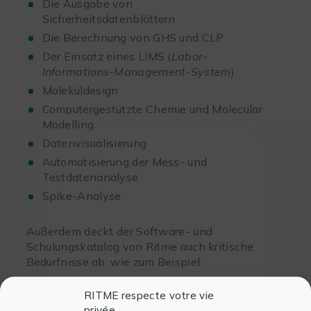
Die Ausgabe von
Sicherheitsdatenblättern
Die Berechnung von GHS und CLP
Der Einsatz eines LIMS (
Labor-
Informations-Management-System
)
Moleküldesign
Computergestützte Chemie und Molecular
Modelling
Datenvisualisierung
Automatisierung der Mess- und
Testdatenanalyse
Spike-Analyse
Außerdem deckt der Software- und
Schulungskatalog von Ritme auch kritische
Bedürfnisse ab, wie zum Beispiel:
Durchführen bibliographischer
RITME respecte votre vie
Recherchen
privée