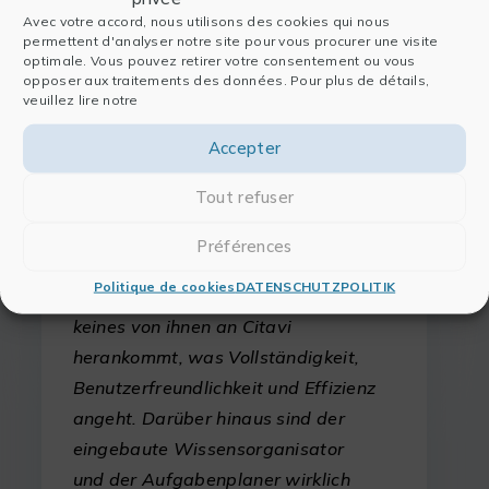
Wissenschaftliches Schreiben und
Avec votre accord, nous utilisons des cookies qui nous
Publizieren von Artikeln
permettent d'analyser notre site pour vous procurer une visite
optimale. Vous pouvez retirer votre consentement ou vous
Wissenschaftliche Kommunikation
opposer aux traitements des données. Pour plus de détails,
Reden und Medienarbeit
veuillez lire notre
Accepter
Tout refuser
Ich habe mehrere
Préférences
Referenzverwaltungsprogramme
Politique de cookies
DATENSCHUTZPOLITIK
getestet und muss zugeben, dass
keines von ihnen an Citavi
herankommt, was Vollständigkeit,
Benutzerfreundlichkeit und Effizienz
angeht. Darüber hinaus sind der
eingebaute Wissensorganisator
und der Aufgabenplaner wirklich