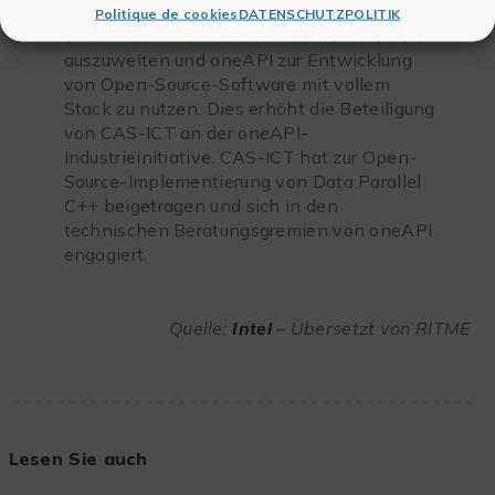
Excellence, um die Unterstützung für
Politique de cookies
DATENSCHUTZPOLITIK
oneAPI auf in China entwickelte Hardware
auszuweiten und oneAPI zur Entwicklung
von Open-Source-Software mit vollem
Stack zu nutzen. Dies erhöht die Beteiligung
von CAS-ICT an der oneAPI-
Industrieinitiative. CAS-ICT hat zur Open-
Source-Implementierung von Data Parallel
C++ beigetragen und sich in den
technischen Beratungsgremien von oneAPI
engagiert.
Quelle:
Intel
– Übersetzt von RITME
Lesen Sie auch