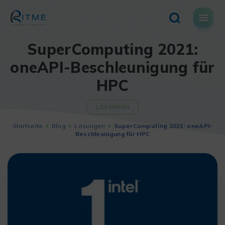
Skip
to
content
SuperComputing 2021:
oneAPI-Beschleunigung für
HPC
LÖSUNGEN
Startseite
Blog
Lösungen
SuperComputing 2021: oneAPI-
Beschleunigung für HPC