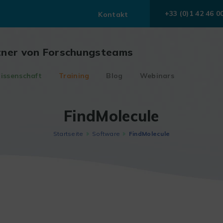
+33 (0)1 42 46 0
Kontakt
tner von Forschungsteams
issenschaft
Training
Blog
Webinars
FindMolecule
Startseite
Software
FindMolecule