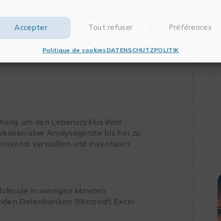
Accepter
Tout refuser
Préférences
ftware für das Datenmanagement im
Politique de cookies
DATENSCHUTZPOLITIK
.
ltung, um den Lebenszyklus Ihrer
ikalien über Analysegeräte bis hin zu
nventar verwalten und Inventuren
olecule in wenigen Minuten
henden Datenbanken (Microsoft Excel