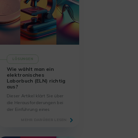
LÖSUNGEN
Wie wählt man ein
elektronisches
Laborbuch (ELN) richtig
aus?
Dieser Artikel klärt Sie über
die Herausforderungen bei
der Einführung eines
elektronischen Laborbuchs
MEHR DARÜBER LESEN
(ELN) auf und erläutert, wie
Sie bei der Auswahl und
Umsetzung Ihrer idealen