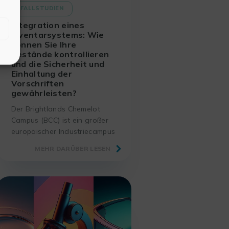
FALLSTUDIEN
Integration eines
Inventarsystems: Wie
können Sie Ihre
Bestände kontrollieren
und die Sicherheit und
Einhaltung der
Vorschriften
gewährleisten?
Der Brightlands Chemelot
Campus (BCC) ist ein großer
europäischer Industriecampus
in den Niederlanden. Der
MEHR DARÜBER LESEN
Campus, der etwa 30 Akteure
umfasst, hat sich für die
Zusammenarbeit mit RITME
entschieden, um FindMolecule
zu implementieren.