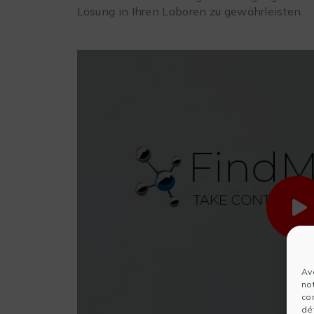
Lösung in Ihren Laboren zu gewährleisten.
Av
no
co
dét