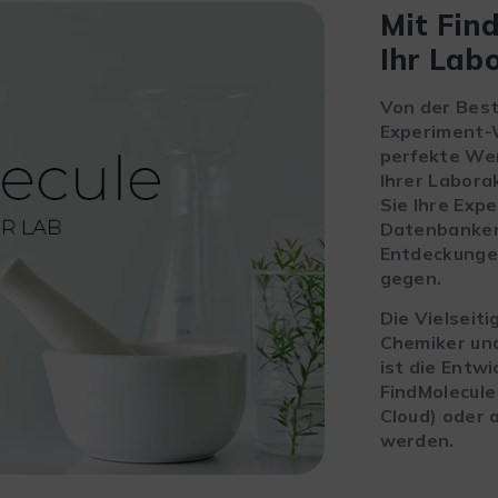
Mit Fin
Ihr La
Von der Best
Experiment-W
perfekte Wer
Ihrer Labora
Sie Ihre Exp
Datenbanken 
Entdeckunge
gegen.
Die Vielseiti
Chemiker und
ist die Entw
FindMolecule
Cloud) oder a
werden.