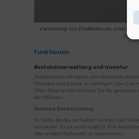
Vorstellung von FindMolecule, einer So
Labor
Funktionen
Bestandsverwaltung und Inventur
FindMolecule integriert eine Bestandsverwa
Produkte und Geräte zu verfolgen. Von Chem
DNA-Fragmenten können Sie Ihr gesamtes I
durchführen.
Einfache Bereitstellung
Im SaaS-Modus verfügbar, können Sie FindM
einsetzen. Es ist auch möglich, Ihre beste
oder andere Software) zu importieren.