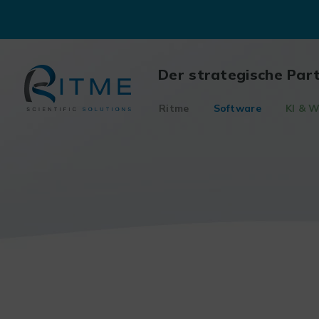
Skip
to
content
Der strategische Par
Ritme
Software
KI & W