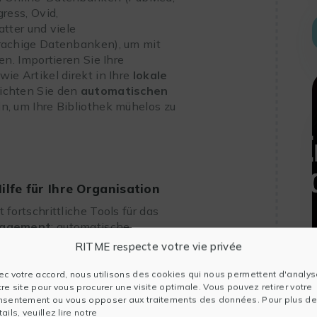
gress, Ovid,
atter und viele
rachige Datenbanken), um mit
en. Importieren Sie Ihre
ie Artikel direkt in Ihre
lokale
Richten Sie den
automatischen
n, um Ihre Bibliothek mühelos zu
ilfe für Ihre Organisation
 fortschrittliche Tools für das
nagement
: automatische
griffsliste, Duplikaterkennung und
RITME respecte votre vie privée
ung, Verknüpfung mit Volltexten
ng der Referenzen. Lesen,
ec votre accord, nous utilisons des cookies qui nous permettent d'analys
tre site pour vous procurer une visite optimale. Vous pouvez retirer votre
und durchsuchen Sie Ihre PDF-
nsentement ou vous opposer aux traitements des données. Pour plus de
infach direkt aus Ihrer Bibliothek
ails, veuillez lire notre