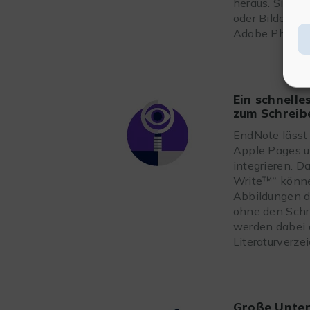
heraus. Sie k
oder Bilder ei
Adobe Photos
Ein schnelle
zum Schreibe
EndNote lässt 
Apple Pages u
integrieren. D
Write™“ könne
Abbildungen d
ohne den Schre
werden dabei 
Literaturverzei
Große Unter