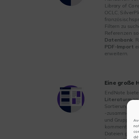
Library of Con
OCLC, SilverPl
französischsp
Filtern zu such
Referenzen sow
Datenbank
. 
PDF-Import
ei
erweitern.
Eine große H
EndNote bietet
Literaturma
Sortierung, Be
-zusammenführ
und Gruppieru
Av
no
kommentieren 
co
Dateien ganz e
dét