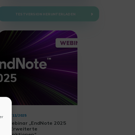
TESTVERSION HERUNTERLADEN
28/11/2025
er
Webinar „EndNote 2025
– Erweiterte
Funktionen“