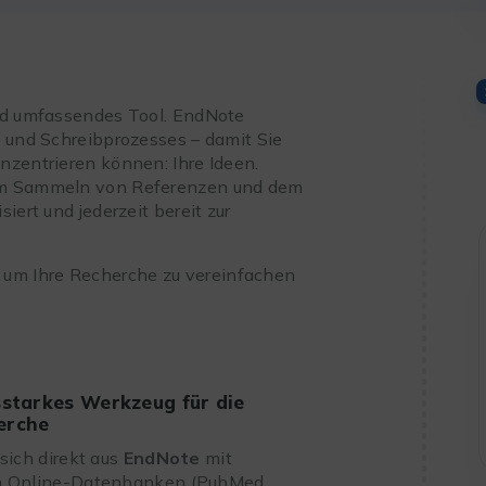
und umfassendes Tool. EndNote
- und Schreibprozesses – damit Sie
nzentrieren können: Ihre Ideen.
dem Sammeln von Referenzen und dem
iert und jederzeit bereit zur
, um Ihre Recherche zu vereinfachen
sstarkes Werkzeug für die
erche
sich direkt aus
EndNote
mit
n Online-Datenbanken (PubMed,