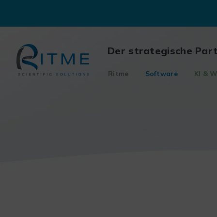
Skip
to
content
Der strategische Par
Ritme
Software
KI & W