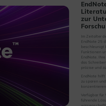
EndNote
Literat
zur Unt
Forschu
Im Zeitalter d
EndNote 25 d
beschleunigt I
Funktionen un
EndNote, Ihre
das Schreiben
präzise und zü
EndNote hilft 
zu sparen und
konzentrieren
Verfügbar für
führende Lös
wissenschaftl