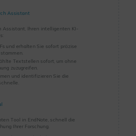
ch Assistant
ssistant, Ihren intelligenten KI-
s:
Fs und erhalten Sie sofort präzise
t stammen.
lte Textstellen sofort, um ohne
hung zuzugreifen.
men und identifizieren Sie die
chnelle.
al
nten Tool in EndNote, schnell die
chung Ihrer Forschung.