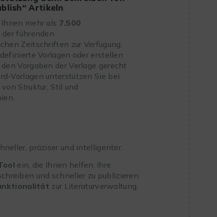
blish“ Artikeln
t Ihnen mehr als
7.500
e
der führenden
chen Zeitschriften zur Verfügung.
definierte Vorlagen oder erstellen
 den Vorgaben der Verlage gerecht
rd-Vorlagen unterstützen Sie bei
von Struktur, Stil und
nien.
eller, präziser und intelligenter.
Tool
ein, die Ihnen helfen, Ihre
schreiben und schneller zu publizieren
unktionalität
zur Literaturverwaltung.