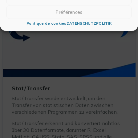
ENTDECKEN SIE DIESE SOFTWARE
Préférences
Politique de cookies
DATENSCHUTZPOLITIK
Stat/Transfer
Stat/Transfer wurde entwickelt, um den
Transfer von statistischen Daten zwischen
verschiedenen Programmen zu vereinfachen.
Stat/Transfer erkennt und konvertiert nahtlos
über 30 Datenformate, darunter R, Excel,
MatLab, GAUSS, Stata, SAS, SPSS und alle