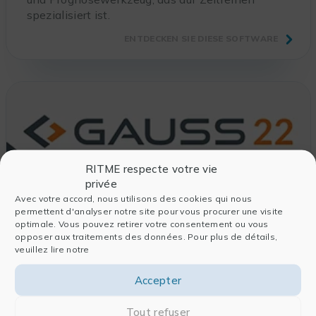
spezialisiert ist.
ENTDECKEN SIE DIESE SOFTWARE
RITME respecte votre vie
privée
Avec votre accord, nous utilisons des cookies qui nous
permettent d'analyser notre site pour vous procurer une visite
Gauss
optimale. Vous pouvez retirer votre consentement ou vous
opposer aux traitements des données. Pour plus de détails,
GAUSS, die historische Referenz für
veuillez lire notre
Statistiksoftware, wird seit fast 20 Jahren von
Fachleuten in Bereichen eingesetzt, die
Accepter
umfangreiche statistische und mathematische
Verarbeitung erfordern.
Tout refuser