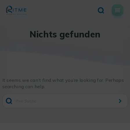
Skip
to
content
Nichts gefunden
It seems we can’t find what you’re looking for. Perhaps
searching can help.