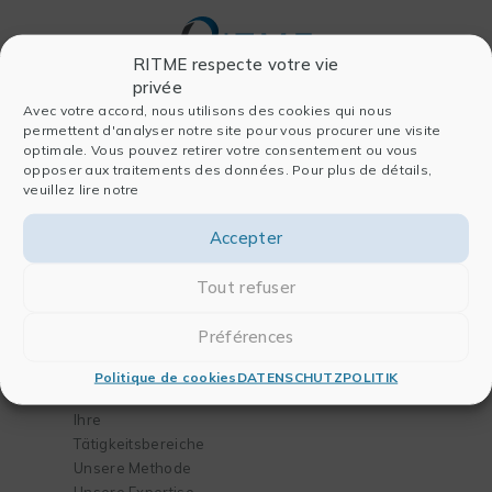
RITME respecte votre vie
privée
Avec votre accord, nous utilisons des cookies qui nous
permettent d'analyser notre site pour vous procurer une visite
Firma
Software
optimale. Vous pouvez retirer votre consentement ou vous
opposer aux traitements des données. Pour plus de détails,
Wer sind wir
Für die Datenanalyse
veuillez lire notre
Seite Geschichte
Für die Publikation
Unser Team
Für Chemie und
Accepter
Partner
Biologie
Blog
Für das Engineering
Tout refuser
Kontakt
Préférences
Lösungen
Training
Politique de cookies
DATENSCHUTZPOLITIK
Ihre Bedürfnisse
Unser Katalog
Ihre
Tätigkeitsbereiche
Unsere Methode