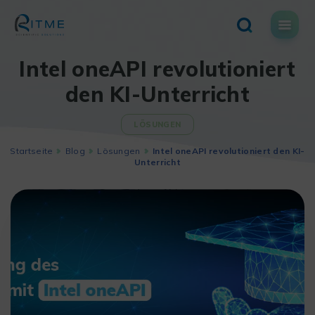
Skip
to
content
Intel oneAPI revolutioniert
den KI-Unterricht
LÖSUNGEN
Startseite
Blog
Lösungen
Intel oneAPI revolutioniert den KI-
Unterricht