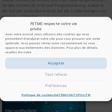
für den Unterricht in KI und Programmierung, indem er
die Schüler ausbildet und sie auf die Entdeckungen von
morgen vorbereitet.
RITME respecte votre vie
privée
Avec votre accord, nous utilisons des cookies qui nous
Um den ganzen Artikel zu sehen
,
klicken Sie hier
.
permettent d'analyser notre site pour vous procurer une visite
optimale. Vous pouvez retirer votre consentement ou vous
opposer aux traitements des données. Pour plus de détails,
veuillez lire notre
Accepter
Tout refuser
Lesen Sie auch
Préférences
Politique de cookies
DATENSCHUTZPOLITIK