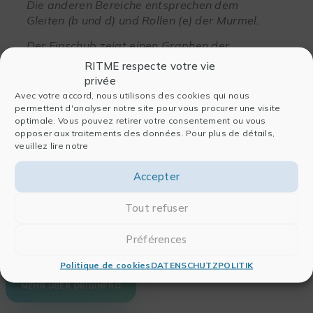
Die anderen Bereiche entsprechen dem
Gleiten (b und d) und Rollen (e) der Murmel.
Der Einschub zeigt einen Graphen der
Entfernung als Funktion der Zeit und
RITME respecte votre vie
quadratische Anpassungen, wobei die
privée
Schnittpunkte durch große lila Punkte
Avec votre accord, nous utilisons des cookies qui nous
dargestellt sind.
permettent d'analyser notre site pour vous procurer une visite
optimale. Vous pouvez retirer votre consentement ou vous
opposer aux traitements des données. Pour plus de détails,
veuillez lire notre
Weiter gehen…
Accepter
Laden Sie noch heute eine Testversion von OriginPro
herunter, um diese Anwendung zu testen. Wenn Sie
Tout refuser
daran interessiert sind, die OriginPro Coursework-
Lizenz mit Ihren Studenten zu verwenden, besuchen
Préférences
Sie bitte unsere Seite zur akademischen Lizenzierung.
Politique de cookies
DATENSCHUTZPOLITIK
MEHR ÜBER ORIGINPRO