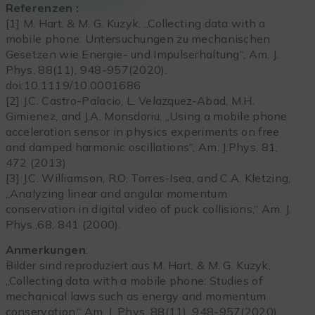
Referenzen :
[1] M. Hart, & M. G. Kuzyk, „Collecting data with a
mobile phone: Untersuchungen zu mechanischen
Gesetzen wie Energie- und Impulserhaltung“, Am. J.
Phys. 88(11), 948-957(2020).
doi:10.1119/10.0001686
[2] J.C. Castro-Palacio, L. Velazquez-Abad, M.H.
Gimienez, and J.A. Monsdoriu, „Using a mobile phone
acceleration sensor in physics experiments on free
and damped harmonic oscillations“, Am. J.Phys. 81,
472 (2013)
[3] J.C. Williamson, R.O. Torres-Isea, and C.A. Kletzing,
„Analyzing linear and angular momentum
conservation in digital video of puck collisions,“ Am. J.
Phys.,68, 841 (2000).
Anmerkungen
:
Bilder sind reproduziert aus M. Hart, & M. G. Kuzyk,
„Collecting data with a mobile phone: Studies of
mechanical laws such as energy and momentum
conservation,“ Am. J. Phys. 88(11), 948-957(2020).