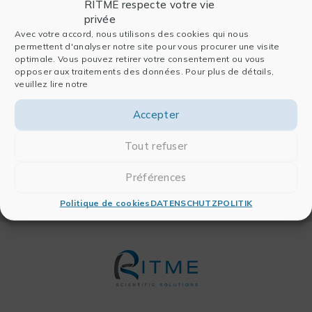
(Binary) logistic regression
RITME respecte votre vie
privée
Odds ratio
Avec votre accord, nous utilisons des cookies qui nous
Forrest plots
permettent d'analyser notre site pour vous procurer une visite
optimale. Vous pouvez retirer votre consentement ou vous
opposer aux traitements des données. Pour plus de détails,
veuillez lire notre
Speaker
Accepter
Sebastian Waßenberg​
Tout refuser
Data Scientist
Préférences
Politique de cookies
DATENSCHUTZPOLITIK