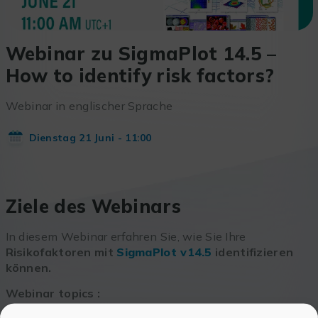
Webinar zu SigmaPlot 14.5 –
How to identify risk factors?
Webinar in englischer Sprache
Dienstag 21 Juni - 11:00
Ziele des Webinars
In diesem Webinar erfahren Sie, wie Sie Ihre
Risikofaktoren mit
SigmaPlot
v14.5
identifizieren
können.
Webinar topics :