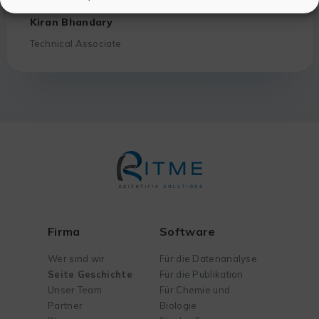
Kiran Bhandary
Technical Associate
Firma
Software
Wer sind wir
Für die Datenanalyse
Seite Geschichte
Für die Publikation
Unser Team
Für Chemie und
Partner
Biologie