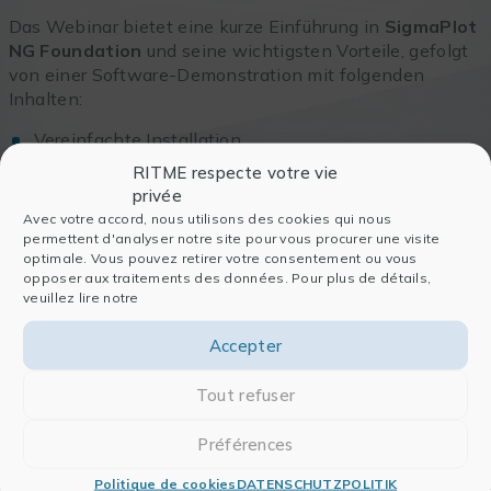
Das Webinar bietet eine kurze Einführung in
SigmaPlot
NG Foundation
und seine wichtigsten Vorteile, gefolgt
von einer Software-Demonstration mit folgenden
Inhalten:
Vereinfachte Installation
Intuitive Datenverwaltung
RITME respecte votre vie
privée
Leistungsstarke Werkzeuge zur Diagrammerstellung
Avec votre accord, nous utilisons des cookies qui nous
Statistische Unterstützung und Beratung
permettent d'analyser notre site pour vous procurer une visite
Funktionen zur Datenanalyse: deskriptive Statistik, t-
optimale. Vous pouvez retirer votre consentement ou vous
opposer aux traitements des données. Pour plus de détails,
Tests, Rangsummentests, einfaktorielle und
veuillez lire notre
zweifaktorielle ANOVA, lineare Regression
Accepter
Speakers
Tout refuser
Noorian Riaz
Préférences
Country Manager
Politique de cookies
DATENSCHUTZPOLITIK