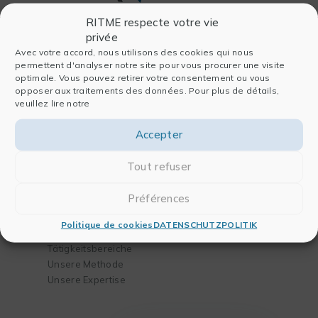
RITME respecte votre vie
privée
Firma
Software
Avec votre accord, nous utilisons des cookies qui nous
permettent d'analyser notre site pour vous procurer une visite
optimale. Vous pouvez retirer votre consentement ou vous
Wer sind wir
Für die Datenanalyse
opposer aux traitements des données. Pour plus de détails,
Seite Geschichte
Für die Publikation
veuillez lire notre
Unser Team
Für Chemie und
Partner
Biologie
Accepter
Blog
Für das Engineering
Kontakt
Tout refuser
Lösungen
Training
Préférences
Ihre Bedürfnisse
Unser Katalog
Politique de cookies
DATENSCHUTZPOLITIK
Ihre
Tätigkeitsbereiche
Unsere Methode
Unsere Expertise