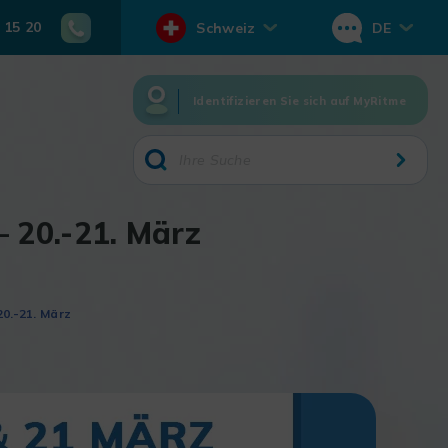
 15 20
Schweiz
DE
Identifizieren Sie sich auf MyRitme
 20.-21. März
0.-21. März