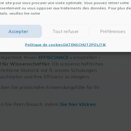
tre site pour vous procurer une visite optimale. Vous pouvez retirer votre
nsentement ou vous opposer aux traitements des données. Pour plus de
der
LABORAMA 2025
in der
Brussels Expo –
ails, veuillez lire notre
xperten.
am über die
Digitalisierung Ihres Labors
zu
Accepter
Tout refuser
Préférences
vativen Auswahl an Softwarelösungen und
Ihnen 360°-Unterstützung, von der
Politique de cookies
DATENSCHUTZPOLITIK
elegenheit, Ihnen
EFFISCIANCE
vorzustellen –
I für Wissenschaftler
. Ob wissenschaftliches
chrittene Statistik mit R, unsere Schulungen
uschöpfen und Ihre Effizienz zu steigern.
ken Sie praxisnahe Anwendungsfälle für Ihr
en Sie Ihren Besuch, indem
Sie hier klicken
.