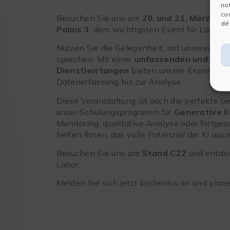
no
co
Besuchen Sie uns am
20. und 21. März
auf 
dét
Palais 3
, dem wichtigsten Event für Labore
Nutzen Sie die Gelegenheit, mit unserem Te
sprechen. Mit einer
umfassenden und inno
Dienstleistungen
bieten unsere Experten 
Datenerfassung bis zur Analyse.
Diese Veranstaltung ist auch die perfekte G
unser Schulungsprogramm für
Generative K
Monitoring, qualitative Analyse oder fortges
helfen Ihnen, das volle Potenzial der KI ausz
Besuchen Sie uns am
Stand C22
und entdec
Labor.
Melden Sie sich jetzt kostenlos an und plan