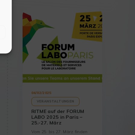
04/02/2025
VERANSTALTUNGEN
RITME auf der FORUM
LABO 2025 in Paris –
25.-27. März
Vom 25. bis 27. März finden