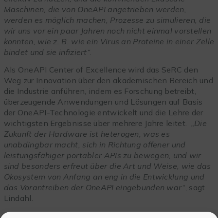
Maschinen, die von OneAPI angetrieben werden,
werden es möglich machen, Prozesse zu simulieren, die
wir uns vor ein paar Jahren noch nicht einmal vorstellen
konnten, wie z. B. wie ein Virus an Proteine in einer Zelle
bindet und sie infiziert“
.
Als OneAPI Center of Excellence wird das SeRC den
Weg zur Innovation über den akademischen Bereich und
die Industrie anführen, indem es Forschung betreibt,
überzeugende Anwendungen und Lösungen auf Basis
der OneAPI-Technologie entwickelt und die Lehre der
wichtigsten Ergebnisse über mehrere Jahre leitet.
„Die
Zukunft der Hardware ist heterogen, was es
unabdingbar macht, sich in Richtung offener und
leistungsfähiger portabler APIs zu bewegen, und wir
sind besonders erfreut über die Art und Weise, wie das
Ökosystem von Anfang an eng in die Entwicklung und
das Vorantreiben der OneAPI eingebunden war“
, sagt
Lindahl.
Die Ergebnisse und Best Practices in der