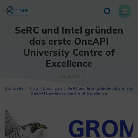
Skip
to
content
SeRC und Intel gründen
das erste OneAPI
University Centre of
Excellence
LÖSUNGEN
Startseite
Blog
Lösungen
SeRC und Intel gründen das erste
OneAPI University Centre of Excellence