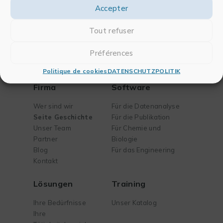
Accepter
Tout refuser
Préférences
Politique de cookies
DATENSCHUTZPOLITIK
Firma
Software
Wer sind wir
Für die Datenanalyse
Seite Geschichte
Für die Publikation
Unser Team
Für Chemie und
Partner
Biologie
Blog
Für das Engineering
Kontakt
Lösungen
Training
Ihre Bedürfnisse
Unser Katalog
Ihre