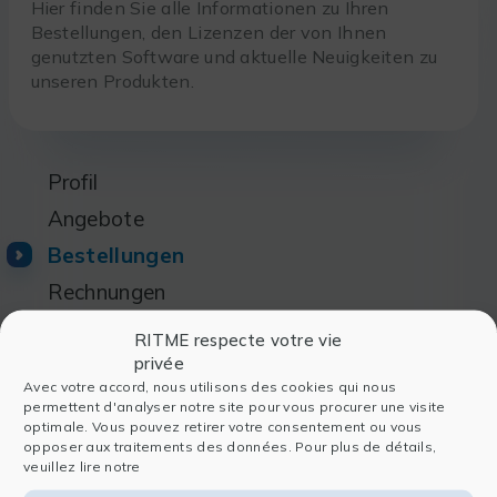
Hier finden Sie alle Informationen zu Ihren
Bestellungen, den Lizenzen der von Ihnen
genutzten Software und aktuelle Neuigkeiten zu
unseren Produkten.
Profil
Angebote
Bestellungen
Rechnungen
Softwarelizenzen
RITME respecte votre vie
privée
License manager
Avec votre accord, nous utilisons des cookies qui nous
Benutzer
permettent d'analyser notre site pour vous procurer une visite
optimale. Vous pouvez retirer votre consentement ou vous
opposer aux traitements des données. Pour plus de détails,
veuillez lire notre