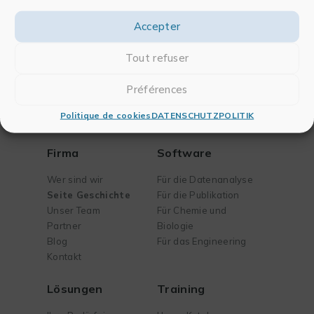
Accepter
Tout refuser
Préférences
Politique de cookies
DATENSCHUTZPOLITIK
Firma
Software
Wer sind wir
Für die Datenanalyse
Seite Geschichte
Für die Publikation
Unser Team
Für Chemie und
Partner
Biologie
Blog
Für das Engineering
Kontakt
Lösungen
Training