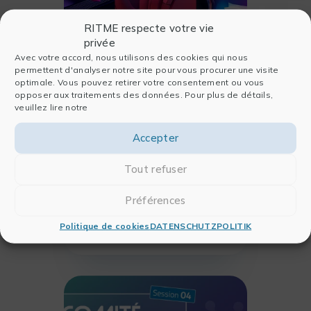
RITME respecte votre vie
privée
Avec votre accord, nous utilisons des cookies qui nous
permettent d'analyser notre site pour vous procurer une visite
24/11/2025
optimale. Vous pouvez retirer votre consentement ou vous
opposer aux traitements des données. Pour plus de détails,
LÖSUNGEN
VERANSTALTUNGEN
veuillez lire notre
Wie konzipiert man eine
qualitative Befragung
Accepter
und einen passenden
Interviewleitfaden?
Tout refuser
Dieser Artikel bietet einen
Überblick über bewährte
Préférences
Praktiken und bestehende
Politique de cookies
DATENSCHUTZPOLITIK
Werkzeuge zur Erstellung
MEHR DARÜBER LESEN
eines Leitfadens für
Interviews und einer
relevanten qualitativen
Untersuchung.