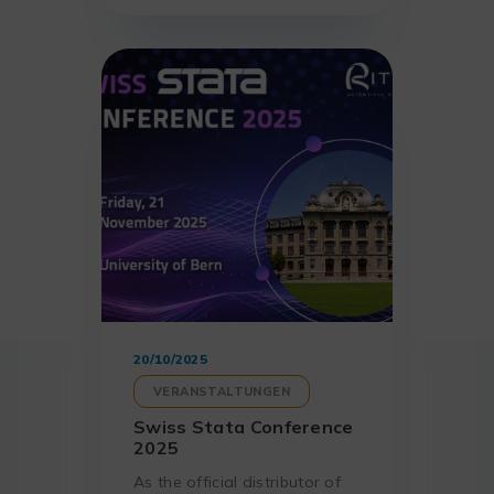
und versammelte dabei
mehrere seiner Experten, um
sich über den Einsatz von
generativer KI in der
wissenschaftlichen Forschung
auszutauschen.
20/10/2025
VERANSTALTUNGEN
Swiss Stata Conference
2025
As the official distributor of