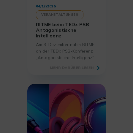
04/12/2025
VERANSTALTUNGEN
RITME beim TEDx PSB:
Antagonistische
Intelligenz
Am 3. Dezember nahm RITME
an der TEDx PSB-Konferenz
„Antagonistische Intelligenz“
teil. Eine Veranstaltung, die
MEHR DARÜBER LESEN
auf dem Campus Le Delta in
Paris organisiert wurde.