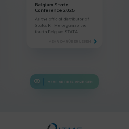
Belgium Stata
Conference 2025
As the official distributor of
Stata, RITME organize the
fourth Belgium STATA
Conference 2025 in the
MEHR DARÜBER LESEN
premises of our academic
partner, the Faculty of
Economics and Business of
KU Leuven.
MEHR ARTIKEL ANZEIGEN