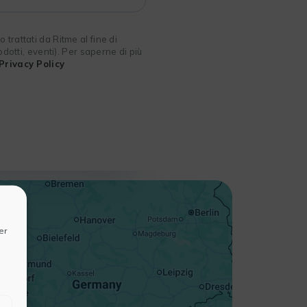
 trattati da Ritme al fine di
odotti, eventi). Per saperne di più
Privacy Policy
+
−
er