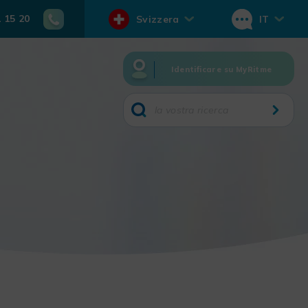
1 15 20
Svizzera
IT
Identificare su MyRitme