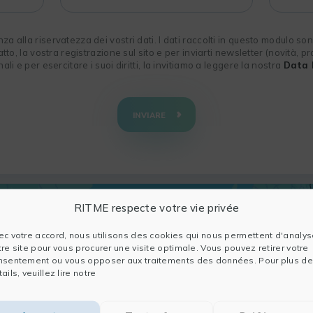
 alla riservatezza dei vostri dati. I dati raccolti in questo modulo sono
atto, la vostra registrazione sul sito e per inviarti newsletter (novità, pr
ali e per esercitare i suoi diritti, la invitiamo a leggere la nostra
Data 
INVIARE
RITME respecte votre vie privée
ec votre accord, nous utilisons des cookies qui nous permettent d'analys
tre site pour vous procurer une visite optimale. Vous pouvez retirer votre
nsentement ou vous opposer aux traitements des données. Pour plus de
ails, veuillez lire notre