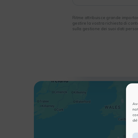
Ritme attribuisce grande importanza
gestire la vostra richiesta di cont
sulla gestione dei suoi dati person
Av
no
co
dét